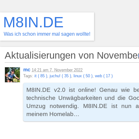
M8IN.DE
Was ich schon immer mal sagen wollte!
Aktualisierungen von Novembe
mc
14:21
am
7. November 2022
Tags:
it ( 85 )
,
juchu! ( 35 )
,
linux ( 50 )
,
web ( 17 )
M8IN.DE v2.0 ist online! Genau wie b
technische Unwägbarkeiten und die Go
Umzug notwendig. M8IN.DE ist nun au
meinem Homelab…