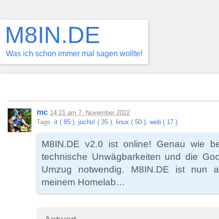
M8IN.DE
Was ich schon immer mal sagen wollte!
mc
14:21
am
7. November 2022
Tags:
it ( 85 )
,
juchu! ( 35 )
,
linux ( 50 )
,
web ( 17 )
M8IN.DE v2.0 ist online! Genau wie b
technische Unwägbarkeiten und die Go
Umzug notwendig. M8IN.DE ist nun au
meinem Homelab…