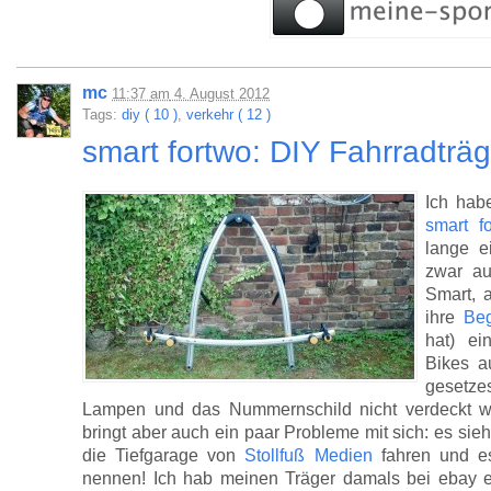
mc
11:37
am
4. August 2012
Tags:
diy ( 10 )
,
verkehr ( 12 )
smart fortwo: DIY Fahrradtr
Ich hab
smart f
lange e
zwar au
Smart, a
ihre
Beg
hat) ei
Bikes a
gesetz
Lampen und das Nummernschild nicht verdeckt wir
bringt aber auch ein paar Probleme mit sich: es sie
die Tiefgarage von
Stollfuß Medien
fahren und es
nennen! Ich hab meinen Träger damals bei ebay e