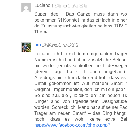
Luciano
19:35
am
1. Mai 2015
Super Idee ! Das Ganze muss dann woh
bekommen ?! Konntet ihr das einfach in eine
da Zulassungsschwierigkeiten seitens TÜV 
Thema.
mc
13:46
am
3. Mai 2015
Luciano, ich bin mit dem umgebauten Träge
Nummernschild und ohne zusätzliche Beleuc
bin weder jemals kontrolliert noch desweg
(deren Träger hatte ich auch umgebaut) h
Allerdings bin ich rückblickend froh, dass e
Unfall gekommen ist. Auf meinem Smart 4
Original-Träger montiert, den ich mit ein paar
So sind z.B. die „Haltekrallen“ am neuen T
Dinger sind von irgendeinem Designstude
worden! Schrecklich! Mario hat auf seiner Fa
Träger am neuen Smart“ – das Ding hängt do
hoch, dass es wohl keine extra Bele
https://www.facebook.com/photo.php?