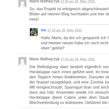
Mario Mathejczyk
12:35
am
28. März 2015
So, das Projekt ist erfolgreich abgeschlossen!
Bilder auf meinen Blog hochladen und hier den
easy!
mc
17:19
am
28. März 2015
Hallo Mario, da bin ich gespannt! Ich
und meinen neuen habe ich noch nicht 
oben“ gelöst?
Mario Mathejczyk
17:42
am
28. März 2015
Die Befestigung oben besteht eigentlich nu
Heckklappe nach innen geführt wird. Im Inn
den Teppich hinten festklemmen. Darunter i
der Nupsel rausgeklipst, und eine Zurröse (
M8 reingeschraubt, Spanngurt dran und leicht
dass das hält. Ansonsten würde ich versuc
Heckklappe (beim Cabrio unter dem Staufa
Blechverbindung zu realisieren. Gefahren bin 