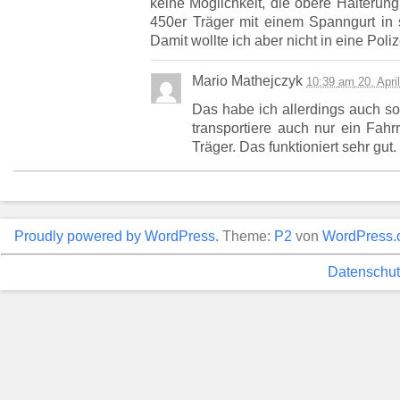
keine Möglichkeit, die obere Halterun
450er Träger mit einem Spanngurt in
Damit wollte ich aber nicht in eine Pol
Mario Mathejczyk
10:39
am
20. Apri
Das habe ich allerdings auch so
transportiere auch nur ein Fah
Träger. Das funktioniert sehr gut.
Proudly powered by WordPress.
Theme:
P2
von
WordPress.
Datenschut