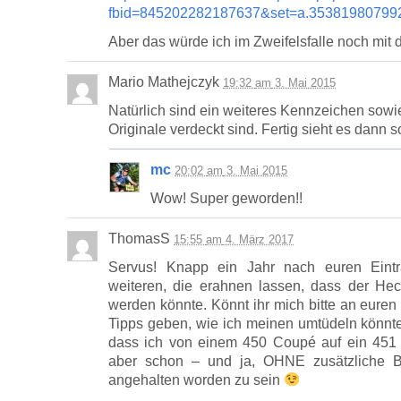
fbid=845202282187637&set=a.35381980799
Aber das würde ich im Zweifelsfalle noch mi
Mario Mathejczyk
19:32
am
3. Mai 2015
Natürlich sind ein weiteres Kennzeichen sowie
Originale verdeckt sind. Fertig sieht es dann 
mc
20:02
am
3. Mai 2015
Wow! Super geworden!!
ThomasS
15:55
am
4. März 2017
Servus! Knapp ein Jahr nach euren Eintra
weiteren, die erahnen lassen, dass der He
werden könnte. Könnt ihr mich bitte an euren
Tipps geben, wie ich meinen umtüdeln könnt
dass ich von einem 450 Coupé auf ein 451 C
aber schon – und ja, OHNE zusätzliche 
angehalten worden zu sein