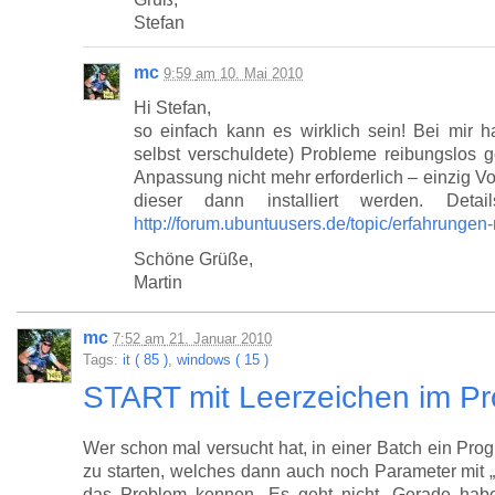
Stefan
mc
9:59
am
10. Mai 2010
Hi Stefan,
so einfach kann es wirklich sein! Bei mir h
selbst verschuldete) Probleme reibungslos g
Anpassung nicht mehr erforderlich – einzig 
dieser dann installiert werden. Det
http://forum.ubuntuusers.de/topic/erfahrunge
Schöne Grüße,
Martin
mc
7:52
am
21. Januar 2010
Tags:
it ( 85 )
,
windows ( 15 )
START mit Leerzeichen im
Wer schon mal versucht hat, in einer Batch ein P
zu starten, welches dann auch noch Parameter mit „
das Problem kennen. Es geht nicht. Gerade hab