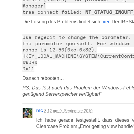
Manager]
tree connect failed:
NT_STATUS_INSUFF
Die Lösung des Problems findet sich
hier
. Der IRPSt
Use regedit to change the parameter.
the parameter yourself. For windows
range is 12-50(0xc-0x32).
HKEY_LOCAL_MACHINE\SYSTEM\CurrentCont
DWORD
0x11
Danach rebooten…
PS: Das löst auch das Problem der Windows-Fehler
genügend Serverspeicher verfügbar!“
mc
8:12
am
9. September 2010
Ich habe gerade festgestellt, dass dieses
Clearcase Problem „Error getting view handle