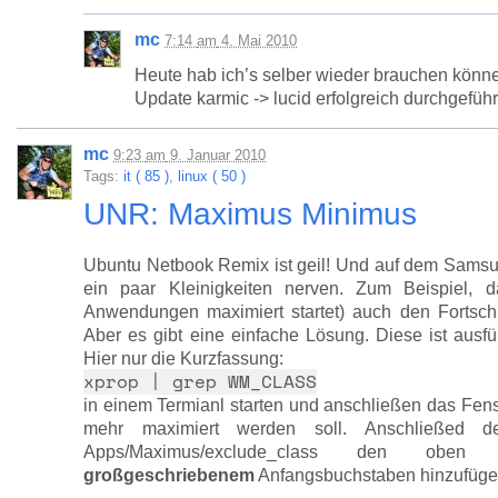
mc
7:14
am
4. Mai 2010
Heute hab ich’s selber wieder brauchen könn
Update karmic -> lucid erfolgreich durchgeführ
mc
9:23
am
9. Januar 2010
Tags:
it ( 85 )
,
linux ( 50 )
UNR: Maximus Minimus
Ubuntu Netbook Remix ist geil! Und auf dem Samsun
ein paar Kleinigkeiten nerven. Zum Beispiel,
Anwendungen maximiert startet) auch den Fortschr
Aber es gibt eine einfache Lösung. Diese ist ausfü
Hier nur die Kurzfassung:
xprop | grep WM_CLASS
in einem Termianl starten und anschließen das Fenst
mehr maximiert werden soll. Anschließed de
Apps/Maximus/exclude_class den oben 
großgeschriebenem
Anfangsbuchstaben hinzufügen.