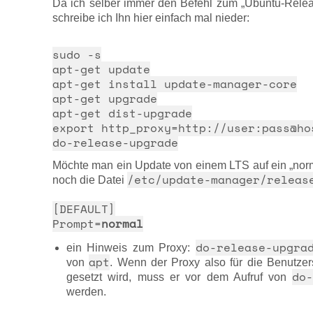
Da ich selber immer den Befehl zum „Ubuntu-Relea
schreibe ich Ihn hier einfach mal nieder:
sudo -s
apt-get update
apt-get install update-manager-core
apt-get upgrade
apt-get dist-upgrade
export http_proxy=http://user:pass@ho
do-release-upgrade
Möchte man ein Update von einem LTS auf ein „no
/etc/update-manager/releas
noch die Datei
[DEFAULT]
Prompt=
normal
do-release-upgra
ein Hinweis zum Proxy:
apt
von
. Wenn der Proxy also für die Benutzer
do
gesetzt wird, muss er vor dem Aufruf von
werden.