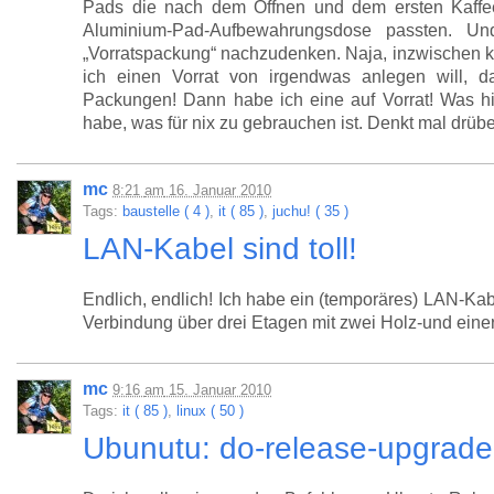
Pads die nach dem Öffnen und dem ersten Kaffee
Aluminium-Pad-Aufbewahrungsdose passten. Un
„Vorratspackung“ nachzudenken. Naja, inzwischen k
ich einen Vorrat von irgendwas anlegen will, d
Packungen! Dann habe ich eine auf Vorrat! Was hi
habe, was für nix zu gebrauchen ist. Denkt mal drübe
mc
8:21
am
16. Januar 2010
Tags:
baustelle ( 4 )
,
it ( 85 )
,
juchu! ( 35 )
LAN-Kabel sind toll!
Endlich, endlich! Ich habe ein (temporäres) LAN-K
Verbindung über drei Etagen mit zwei Holz-und eine
mc
9:16
am
15. Januar 2010
Tags:
it ( 85 )
,
linux ( 50 )
Ubunutu: do-release-upgrad