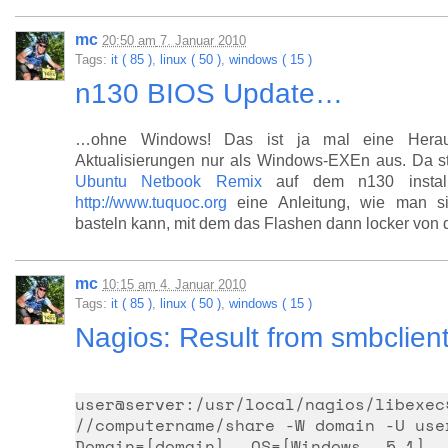
mc
20:50
am
7. Januar 2010
Tags:
it ( 85 )
,
linux ( 50 )
,
windows ( 15 )
n130 BIOS Update…
…ohne Windows! Das ist ja mal eine Herausf
Aktualisierungen nur als Windows-EXEn aus. Da s
Ubuntu Netbook Remix
auf dem n130 install
http://www.tuquoc.org
eine Anleitung, wie man s
basteln kann, mit dem das Flashen dann locker von
mc
10:15
am
4. Januar 2010
Tags:
it ( 85 )
,
linux ( 50 )
,
windows ( 15 )
Nagios: Result from smbclient
user@server:/usr/local/nagi
//computername/share -W domain -U use
Domain=[domain] OS=[Windows 5.1]