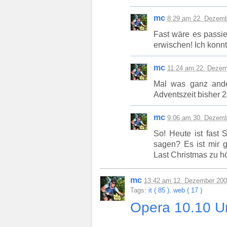
mc
8:29
am
22. Dezemb
Fast wäre es passie
erwischen! Ich konn
mc
11:24
am
22. Dezem
Mal was ganz and
Adventszeit bisher 
mc
9:06
am
30. Dezemb
So! Heute ist fast 
sagen? Es ist mir g
Last Christmas zu h
mc
13:42
am
12. Dezember 20
Tags:
it ( 85 )
,
web ( 17 )
Opera 10.10 U