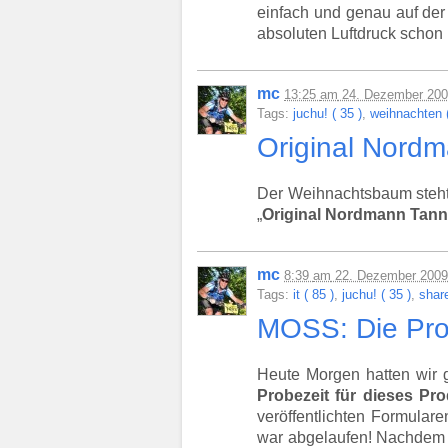
einfach und genau auf der
absoluten Luftdruck schon
mc
13:25
am
24. Dezember 20
Tags:
juchu! ( 35 )
,
weihnachten (
Original Nord
Der Weihnachtsbaum steht! H
„
Original Nordmann Tan
mc
8:39
am
22. Dezember 2009
Tags:
it ( 85 )
,
juchu! ( 35 )
,
share
MOSS: Die Pro
Heute Morgen hatten wir
Probezeit für dieses Pro
veröffentlichten Formular
war abgelaufen! Nachdem 