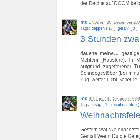
der Rechte auf DCOM befolg
mc
17:02
am
20. Dezember 20
Tags:
deppen ( 17 )
,
gefahr ( 8 )
,
3 Stunden zw
dauerte meine… gestrig
Mehlem (Haustüre). In 
aufgrund zugefrorener T
Schneegestöber (bei minus
Zug, weiter. Echt Scheiße
mc
9:13
am
18. Dezember 2009
Tags:
lustig ( 11 )
,
weihnachten ( 
Weihnachtsfeie
Gestern war Weihnachtsfei
Genial! Wenn Du die Gelege