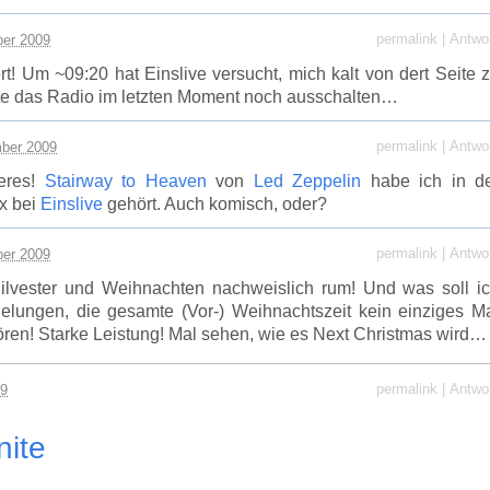
permalink
|
Antwo
er 2009
rt! Um ~09:20 hat Einslive versucht, mich kalt von dert Seite 
te das Radio im letzten Moment noch ausschalten…
permalink
|
Antwo
ber 2009
eres!
Stairway to Heaven
von
Led Zeppelin
habe ich in d
2x bei
Einslive
gehört. Auch komisch, oder?
permalink
|
Antwo
er 2009
Silvester und Weihnachten nachweislich rum! Und was soll i
elungen, die gesamte (Vor-) Weihnachtszeit kein einziges M
ören! Starke Leistung! Mal sehen, wie es Next Christmas wird…
permalink
|
Antwo
09
nite