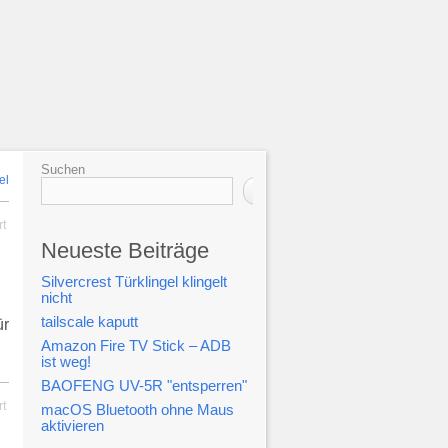
Suchen
el
Suchen
rt
Neueste Beiträge
Silvercrest Türklingel klingelt
nicht
tailscale kaputt
ür
Amazon Fire TV Stick – ADB
ist weg!
BAOFENG UV-5R "entsperren"
rt
macOS Bluetooth ohne Maus
aktivieren