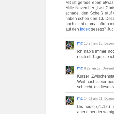
Mit ist gerade eben etwas
Mitte November „Last Chri
schade, den Scheiß rauf 
haben schon den 13. Dezem
noch nicht einmal hören m
auf den
Index
gesetzt? Juc
mc
15:27
am
15. Dezem
Ich hab’s immer noc
noch elf Tage, die ic
mc
8:22
am
17. Dezemb
Kurzer Zwischensta
Weihnachtsfeier heu
schlecht, es dieses 
mc
14:02
am
21. Dezem
Bis heute (21.12.) 
aber einer der wenig