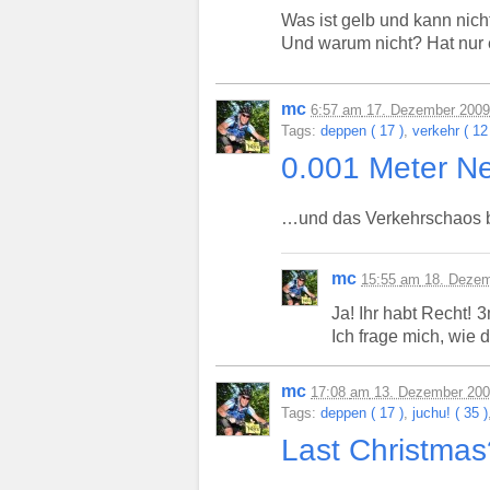
Was ist gelb und kann nic
Und warum nicht? Hat nur 
mc
6:57
am
17. Dezember 2009
Tags:
deppen ( 17 )
,
verkehr ( 12
0.001 Meter 
…und das Verkehrschaos bric
mc
15:55
am
18. Dezem
Ja! Ihr habt Recht!
Ich frage mich, wi
mc
17:08
am
13. Dezember 20
Tags:
deppen ( 17 )
,
juchu! ( 35 )
Last Christma