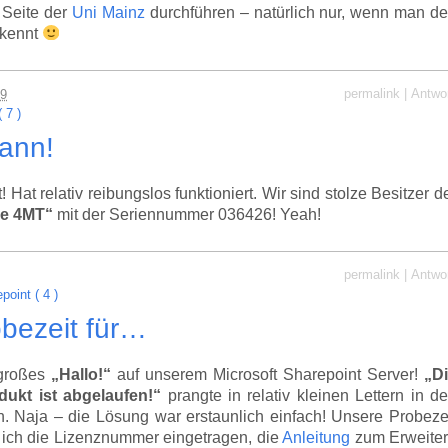
 Seite der
Uni Mainz
durchführen – natürlich nur, wenn man d
 kennt
permalink
|
Antwo
09
 7 )
mann!
at relativ reibungslos funktioniert. Wir sind stolze Besitzer d
ne 4MT“
mit der Seriennummer 036426! Yeah!
permalink
|
Antwo
point ( 4 )
bezeit für…
 großes
„Hallo!“
auf unserem Microsoft Sharepoint Server!
„D
dukt ist abgelaufen!“
prangte in relativ kleinen Lettern in d
en. Naja – die Lösung war erstaunlich einfach! Unsere Probeze
ich die Lizenznummer eingetragen, die
Anleitung
zum Erweite