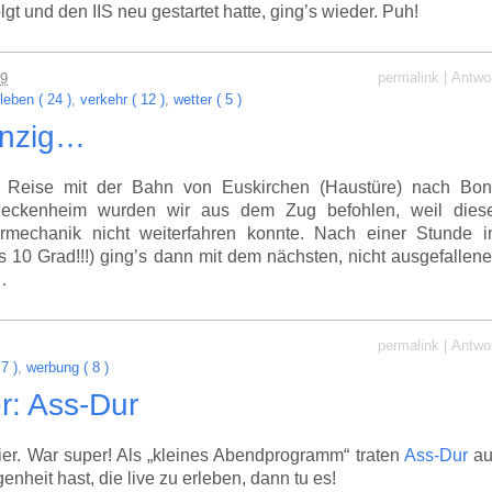
t und den IIS neu gestartet hatte, ging’s wieder. Puh!
permalink
|
Antwo
09
leben ( 24 )
,
verkehr ( 12 )
,
wetter ( 5 )
anzig…
e Reise mit der Bahn von Euskirchen (Haustüre) nach Bo
Meckenheim wurden wir aus dem Zug befohlen, weil dies
ürmechanik nicht weiterfahren konnte. Nach einer Stunde 
 10 Grad!!!) ging’s dann mit dem nächsten, nicht ausgefallen
…
permalink
|
Antwo
7 )
,
werbung ( 8 )
r: Ass-Dur
er. War super! Als „kleines Abendprogramm“ traten
Ass-Dur
au
nheit hast, die live zu erleben, dann tu es!