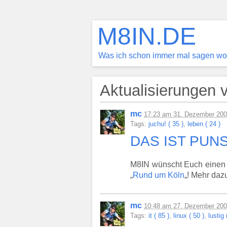
M8IN.DE
Was ich schon immer mal sagen wol
Aktualisierungen
mc
17:23
am
31. Dezember 20
Tags:
juchu! ( 35 )
,
leben ( 24 )
DAS IST PUN
M8IN wünscht Euch einen g
„
Rund um Köln
„! Mehr daz
mc
10:48
am
27. Dezember 20
Tags:
it ( 85 )
,
linux ( 50 )
,
lustig 