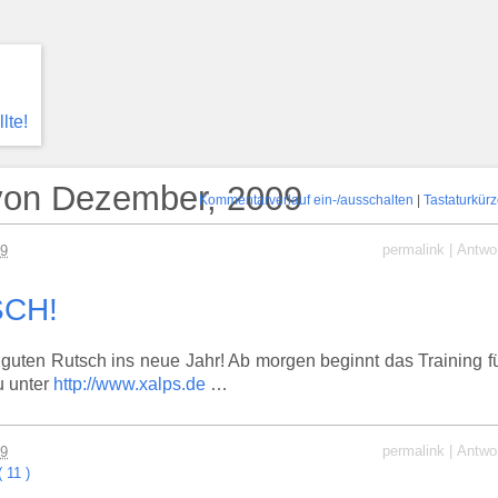
lte!
 von Dezember, 2009
Kommentarverlauf ein-/ausschalten
|
Tastaturkürz
permalink
|
Antwo
09
SCH!
uten Rutsch ins neue Jahr! Ab morgen beginnt das Training f
u unter
http://www.xalps.de
…
permalink
|
Antwo
09
( 11 )