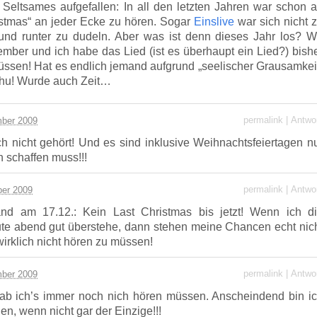
 Seltsames aufgefallen: In all den letzten Jahren war schon 
stmas“ an jeder Ecke zu hören. Sogar
Einslive
war sich nicht 
und runter zu dudeln. Aber was ist denn dieses Jahr los? W
ber und ich habe das Lied (ist es überhaupt ein Lied?) bish
üssen! Hat es endlich jemand aufgrund „seelischer Grausamkei
hu! Wurde auch Zeit…
permalink
|
Antwo
ber 2009
h nicht gehört! Und es sind inklusive Weihnachtsfeiertagen n
h schaffen muss!!!
permalink
|
Antwo
er 2009
nd am 17.12.: Kein Last Christmas bis jetzt! Wenn ich d
te abend gut überstehe, dann stehen meine Chancen echt nic
wirklich nicht hören zu müssen!
permalink
|
Antwo
ber 2009
hab ich’s immer noch nich hören müssen. Anscheindend bin i
en, wenn nicht gar der Einzige!!!