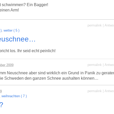
ht schwimmen? Ein Bagger!
einen Arm!
permalink
|
Antwo
 )
,
wetter ( 5 )
Neuschnee…
ht los. Ihr seid echt peinlich!
permalink
|
Antwo
ber 2009
 3mm Neuschnee aber sind wirklich ein Grund in Panik zu gerate
e die Schweden den ganzen Schnee aushalten können…
permalink
|
Antwo
09
,
weihnachten ( 7 )
s?