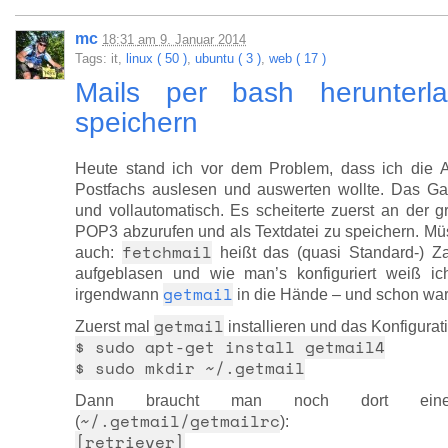
mc
18:31
am
9. Januar 2014
Tags: it,
linux ( 50 )
,
ubuntu ( 3 )
,
web ( 17 )
Mails per bash herunterl
speichern
Heute stand ich vor dem Problem, dass ich die A
Postfachs auslesen und auswerten wollte. Das Gan
und vollautomatisch. Es scheiterte zuerst an der g
POP3 abzurufen und als Textdatei zu speichern. Müs
fetchmail
auch:
heißt das (quasi Standard-) Za
aufgeblasen und wie man’s konfiguriert weiß ich 
getmail
irgendwann
in die Hände – und schon wa
getmail
Zuerst mal
installieren und das Konfigurat
$ sudo apt-get install getmail4
$ sudo mkdir ~/.getmail
Dann braucht man noch dort eine (si
~/.getmail/getmailrc
(
):
[retriever]