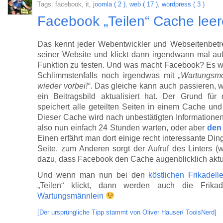
Tags: facebook, it,
joomla ( 2 )
,
web ( 17 )
,
wordpress ( 3 )
Facebook „Teilen“ Cache lee
Das kennt jeder Webentwickler und Webseitenbetre
seiner Website und klickt dann irgendwann mal au
Funktion zu testen. Und was macht Facebook? Es wir
Schlimmstenfalls noch irgendwas mit
„Wartungsm
wieder vorbei!“
. Das gleiche kann auch passieren,
ein Beitragsbild aktualisiert hat. Der Grund für
speichert alle geteilten Seiten in einem Cache und 
Dieser Cache wird nach unbestätigten Informationen
also nun einfach 24 Stunden warten, oder aber
den
Einen erfährt man dort einige recht interessante Din
Seite, zum Anderen sorgt der Aufruf des Linters 
dazu, dass Facebook den Cache augenblicklich aktua
Und wenn man nun bei den
köstlichen Frikadel
„Teilen“ klickt, dann werden auch die Frika
Wartungsmännlein
[Der ursprüngliche Tipp stammt von Oliver Hauser/ ToolsNerd]