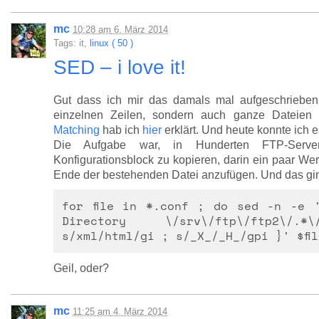
mc
10:28
am
6. März 2014
Tags: it,
linux ( 50 )
SED – i love it!
Gut dass ich mir das damals mal aufgeschriebe
einzelnen Zeilen, sondern auch ganze Dateien 
Matching
hab ich
hier
erklärt. Und heute konnte ich 
Die Aufgabe war, in Hunderten FTP-Server-K
Konfigurationsblock zu kopieren, darin ein paar We
Ende der bestehenden Datei anzufügen. Und das gi
for file in *.conf ; do sed -n -e 
Directory \/srv\/ftp\/ftp2\/
s/xml/html/gi ; s/_X_/_H_/gpi }' $fil
Geil, oder?
mc
11:25
am
4. März 2014