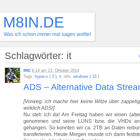
M8IN.DE
Was ich schon immer mal sagen wollte!
Schlagwörter: it
mc
6:14
am
13. Oktober 2014
Tags:
hyper-v ( 3 )
, it, ntfs,
windows ( 15 )
ADS – Alternative Data Stre
[Vorweg: ich mache hier keine Witze über zappeli
wirklich ADS!]
Nu steh ich da! Am Freitag haben wir einen (alten)
genommen und seine LUNS bzw. die VHDs an ein
gehangen. So konnten wir ca. 2TB an Daten reibu
transferieren. Heute Morgen musste ich dann festst