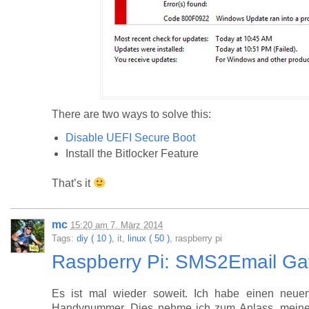
There are two ways to solve this:
Disable UEFI Secure Boot
Install the Bitlocker Feature
That’s it
mc
15:20
am
7. März 2014
Tags:
diy ( 10 )
, it,
linux ( 50 )
, raspberry pi
Raspberry Pi: SMS2Email Gat
Es ist mal wieder soweit. Ich habe einen neu
Handynummer. Dies nehme ich zum Anlass, meine 