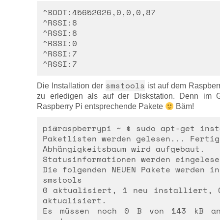
^BOOT:45652026,0,0,0,87
^RSSI:8
^RSSI:8
^RSSI:0
^RSSI:7
^RSSI:7
smstools
Die Installation der
ist auf dem Raspberr
zu erledigen als auf der Diskstation. Denn im 
Raspberry Pi entsprechende Pakete
Bäm!
pi@raspberrypi ~ $ sudo apt-get inst
Paketlisten werden gelesen... Fertig
Abhängigkeitsbaum wird aufgebaut.
Statusinformationen werden eingelese
Die folgenden NEUEN Pakete werden in
smstools
0 aktualisiert, 1 neu installiert, 
aktualisiert.
Es müssen noch 0 B von 143 kB an