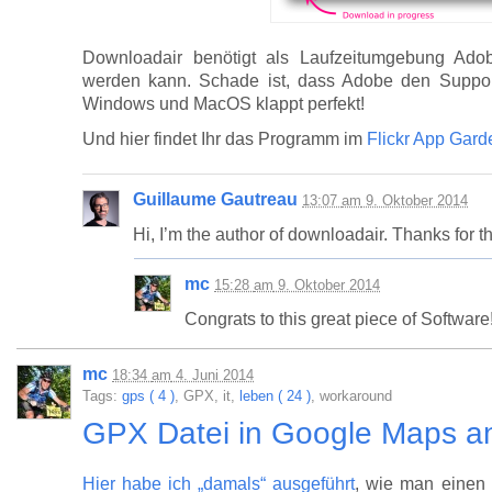
Downloadair benötigt als Laufzeitumgebung Ado
werden kann. Schade ist, dass Adobe den Support 
Windows und MacOS klappt perfekt!
Und hier findet Ihr das Programm im
Flickr App Gard
Guillaume Gautreau
13:07
am
9. Oktober 2014
Hi, I’m the author of downloadair. Thanks for th
mc
15:28
am
9. Oktober 2014
Congrats to this great piece of Softwar
mc
18:34
am
4. Juni 2014
Tags:
gps ( 4 )
, GPX, it,
leben ( 24 )
, workaround
GPX Datei in Google Maps a
Hier habe ich „damals“ ausgeführt
, wie man einen