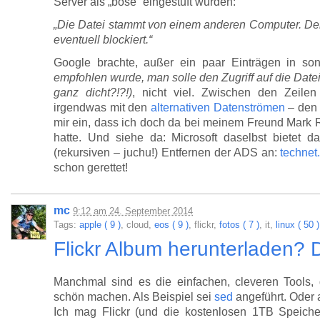
Server als „böse“ eingestuft wurden:
„Die Datei stammt von einem anderen Computer. Der
eventuell blockiert.“
Google brachte, außer ein paar Einträgen in s
empfohlen wurde, man solle den Zugriff auf die Date
ganz dicht?!?!)
, nicht viel. Zwischen den Zeile
irgendwas mit den
alternativen Datenströmen
– den 
mir ein, dass ich doch da bei meinem Freund Mark
hatte. Und siehe da: Microsoft daselbst bietet
(rekursiven – juchu!) Entfernen der ADS an:
technet
schon gerettet!
mc
9:12
am
24. September 2014
Tags:
apple ( 9 )
, cloud,
eos ( 9 )
, flickr,
fotos ( 7 )
, it,
linux ( 50 )
Flickr Album herunterladen?
Manchmal sind es die einfachen, cleveren Tools
schön machen. Als Beispiel sei
sed
angeführt. Oder
Ich mag Flickr (und die kostenlosen 1TB Speiche