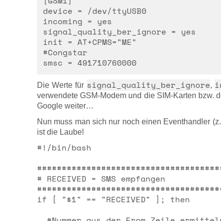
[GSM1]
device = /dev/ttyUSB0
incoming = yes
signal_quality_ber_ignore = yes
init = AT+CPMS="ME"
#Congstar
smsc = 491710760000
signal_quality_ber_ignore
i
Die Werte für
,
verwendete GSM-Modem und die SIM-Karten bzw. den
Google weiter…
Nun muss man sich nur noch einen Eventhandler (z.B.
ist die Laube!
#!/bin/bash

######################################
# RECEIVED = SMS empfangen

######################################
if [ "$1" == "RECEIVED" ]; then

  #Nummer aus der From Zeile ermittel