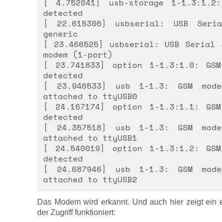
[ 4.752041] usb-storage 1-1.3:1.2
detected
[ 22.615306] usbserial: USB Seri
generic
[ 23.466525] usbserial: USB Serial 
modem (1-port)
[ 23.741833] option 1-1.3:1.0: GSM
detected
[ 23.946533] usb 1-1.3: GSM mode
attached to ttyUSB0
[ 24.167174] option 1-1.3:1.1: GSM
detected
[ 24.357518] usb 1-1.3: GSM mode
attached to ttyUSB1
[ 24.540019] option 1-1.3:1.2: GSM
detected
[ 24.687946] usb 1-1.3: GSM mode
attached to ttyUSB2
Das Modem wird erkannt. Und auch hier zeigt ein 
der Zugriff funktioniert: