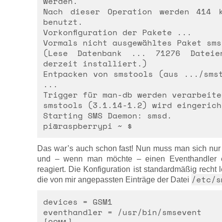
werden.
Nach dieser Operation werden 414 k
benutzt.
Vorkonfiguration der Pakete ...
Vormals nicht ausgewähltes Paket sms
(Lese Datenbank ... 71276 Dateie
derzeit installiert.)
Entpacken von smstools (aus .../sms
...
Trigger für man-db werden verarbeite
smstools (3.1.14-1.2) wird eingerich
Starting SMS Daemon: smsd.
pi@raspberrypi ~ $
Das war’s auch schon fast! Nun muss man sich nur n
und – wenn man möchte – einen Eventhandler e
reagiert. Die Konfiguration ist standardmäßig recht l
/etc/s
die von mir angepassten Einträge der Datei
devices = GSM1
eventhandler = /usr/bin/smsevent