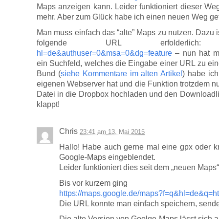
Maps anzeigen kann. Leider funktioniert dieser Weg
mehr. Aber zum Glück habe ich einen neuen Weg g
Man muss einfach das “alte” Maps zu nutzen. Dazu i
folgende URL erfolderli
hl=de&authuser=0&msa=0&dg=feature
– nun hat m
ein Suchfeld, welches die Eingabe einer URL zu ein
Bund (
siehe Kommentare im alten Artikel
) habe ic
eigenen Webserver hat und die Funktion trotzdem 
Datei in die Dropbox hochladen und den Downloadlin
klappt!
Chris
23:41
am
13. Mai 2015
Hallo! Habe auch gerne mal eine gpx oder km
Google-Maps eingeblendet.
Leider funktioniert dies seit dem „neuen Maps
Bis vor kurzem ging
https://maps.google.de/maps?f=q&hl=de&q=ht
Die URL konnte man einfach speichern, sende
Die alte Version von Goolge-Maps lässt sich a