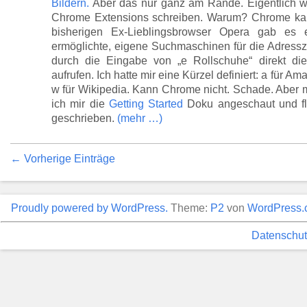
Bildern.
Aber das nur ganz am Rande. Eigentlich wo
Chrome Extensions schreiben. Warum? Chrome kan
bisherigen Ex-Lieblingsbrowser Opera gab es
ermöglichte, eigene Suchmaschinen für die Adressze
durch die Eingabe von „e Rollschuhe“ direkt d
aufrufen. Ich hatte mir eine Kürzel definiert: a für 
w für Wikipedia. Kann Chrome nicht. Schade. Aber
ich mir die
Getting Started
Doku angeschaut und fl
geschrieben.
(mehr …)
← Vorherige Einträge
Proudly powered by WordPress.
Theme:
P2
von
WordPress.
Datenschut