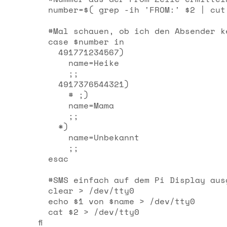
  number=$( grep -ih 'FROM:' $2 | cut 
  #Mal schauen, ob ich den Absender ke
  case $number in

    491771234567)

      name=Heike

      ;;

    4917376544321)

      # ;)

      name=Mama

      ;;

    *)

      name=Unbekannt

      ;;

  esac

  #SMS einfach auf dem Pi Display ausg
  clear > /dev/tty0

  echo $1 von $name > /dev/tty0 

  cat $2 > /dev/tty0
