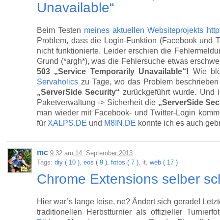
Unavailable“
Beim Testen
meines aktuellen Websiteprojekts
htt
Problem, dass die Login-Funktion (Facebook und T
nicht funktionierte. Leider erschien die Fehlermeld
Grund (*argh*), was die Fehlersuche etwas erschwer
503 „Service Temporarily Unavailable“!
Wie blö
Servaholics
zu Tage, wo das Problem beschrieben u
„ServerSide Security“
zurückgeführt wurde. Und i
Paketverwaltung -> Sicherheit die
„ServerSide Sec
man wieder mit Facebook- und Twitter-Login komm
für
XALPS.DE
und
M8IN.DE
konnte ich es auch ge
mc
9:32
am
14. September 2013
Tags:
diy ( 10 )
,
eos ( 9 )
,
fotos ( 7 )
, it,
web ( 17 )
Chrome Extensions selber sc
Hier war’s lange leise, ne? Ändert sich gerade! Le
traditionellen Herbstturnier als offizieller Turnier