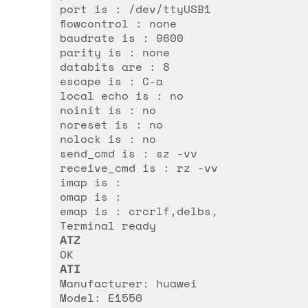
port is : /dev/ttyUSB1
flowcontrol : none
baudrate is : 9600
parity is : none
databits are : 8
escape is : C-a
local echo is : no
noinit is : no
noreset is : no
nolock is : no
send_cmd is : sz -vv
receive_cmd is : rz -vv
imap is :
omap is :
emap is : crcrlf,delbs,
Terminal ready
ATZ
OK
ATI
Manufacturer: huawei
Model: E1550