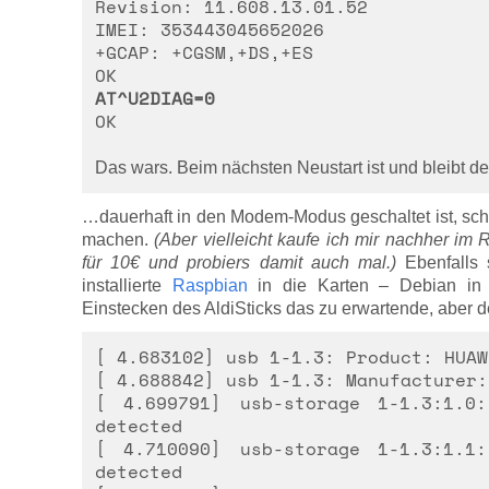
Revision: 11.608.13.01.52
IMEI: 353443045652026
+GCAP: +CGSM,+DS,+ES
OK
AT^U2DIAG=0
OK
Das wars. Beim nächsten Neustart ist und bleibt 
…dauerhaft in den Modem-Modus geschaltet ist, sche
machen.
(Aber vielleicht kaufe ich mir nachher im
für 10€ und probiers damit auch mal.)
Ebenfalls 
installierte
Raspbian
in die Karten – Debian in 
Einstecken des AldiSticks das zu erwartende, aber 
[ 4.683102] usb 1-1.3: Product: HUAW
[ 4.688842] usb 1-1.3: Manufacturer:
[ 4.699791] usb-storage 1-1.3:1.0
detected
[ 4.710090] usb-storage 1-1.3:1.1
detected