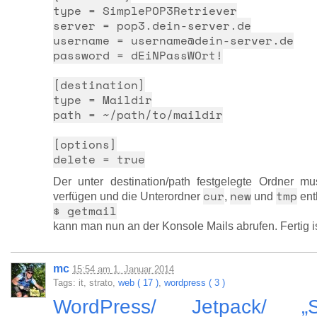
type = SimplePOP3Retriever
server = pop3.dein-server.de
username = username@dein-server.de
password = dEiNPassWOrt!
[destination]
type = Maildir
path = ~/path/to/maildir
[options]
delete = true
Der unter destination/path festgelegte Ordner m
cur
new
tmp
verfügen und die Unterordner
,
und
ent
$ getmail
kann man nun an der Konsole Mails abrufen. Fertig 
mc
15:54
am
1. Januar 2014
Tags: it, strato,
web ( 17 )
,
wordpress ( 3 )
WordPress/ Jetpack/ „Se