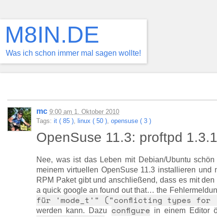
M8IN.DE
Was ich schon immer mal sagen wollte!
mc
9:00
am
1. Oktober 2010
Tags:
it ( 85 )
,
linux ( 50 )
,
opensuse ( 3 )
OpenSuse 11.3: proftpd 1.3.
Nee, was ist das Leben mit Debian/Ubuntu schön 
meinem virtuellen OpenSuse 11.3 installieren und m
RPM Paket gibt und anschließend, dass es mit den So
a quick google an found out that… the Fehlermeldu
für 'mode_t'" ("conflicting types for 
configure
werden kann. Dazu
in einem Editor ö