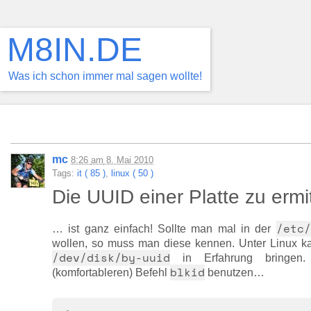
M8IN.DE
Was ich schon immer mal sagen wollte!
mc
8:26
am
8. Mai 2010
Tags:
it ( 85 )
,
linux ( 50 )
Die UUID einer Platte zu erm
/etc/
… ist ganz einfach! Sollte man mal in der
wollen, so muss man diese kennen. Unter Linux 
/dev/disk/by-uuid
in Erfahrung bringen.
blkid
(komfortableren) Befehl
benutzen…